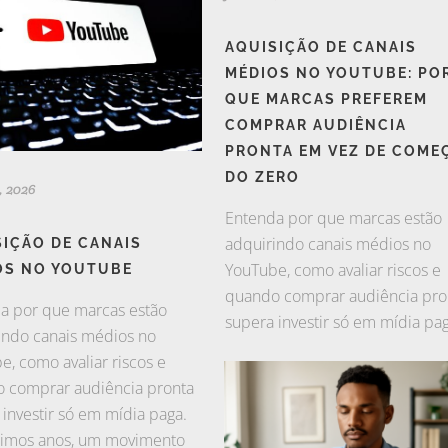
AQUISIÇÃO DE CANAIS
MÉDIOS NO YOUTUBE: PO
QUE MARCAS PREFEREM
COMPRAR AUDIÊNCIA
PRONTA EM VEZ DE COME
DO ZERO
, 2026
Entenda por que marcas estão
adquirindo canais médios no
SIÇÃO DE CANAIS
YouTube, como avaliar riscos e
OS NO YOUTUBE
quando comprar audiência pro
a por que marcas estão
supera investir só em mídia paga
indo canais médios no
e, como avaliar riscos e
 comprar audiência pronta
 investir só em mídia paga.
timos anos, um movimento