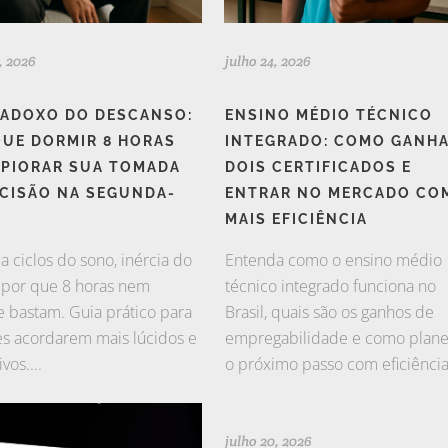
, 2026
julho 24, 2026
RADOXO DO DESCANSO:
ENSINO MÉDIO TÉCNICO
QUE DORMIR 8 HORAS
INTEGRADO: COMO GANH
 PIORAR SUA TOMADA
DOIS CERTIFICADOS E
ECISÃO NA SEGUNDA-
ENTRAR NO MERCADO CO
MAIS EFICIÊNCIA
 ciclos do sono, inércia do
Entenda como o ensino médio
 por que 8 horas nem
técnico integrado funciona no
 bastam. Guia prático para
Brasil, quais são os ganhos de
es acordarem mais lúcidos e
empregabilidade e como plane
vos....
o próximo passo com eficiência.
julho 20, 2026