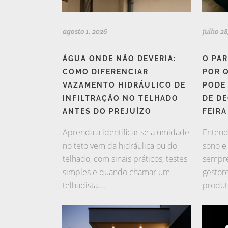
agosto 1, 2026
julho 28
ÁGUA ONDE NÃO DEVERIA:
O PA
COMO DIFERENCIAR
POR 
VAZAMENTO HIDRÁULICO DE
PODE
INFILTRAÇÃO NO TELHADO
DE D
ANTES DO PREJUÍZO
FEIRA
Aprenda a identificar se a umidade
Entenda
no teto vem da hidráulica ou do
sono e
telhado, com sinais práticos, testes
sempre
simples e quando chamar um
gestor
telhadista....
produti