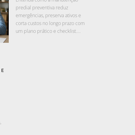
predial preventiva reduz
emergências, preserva ativos e
corta custos no longo prazo com
um plano prático e checklist....
 E
,