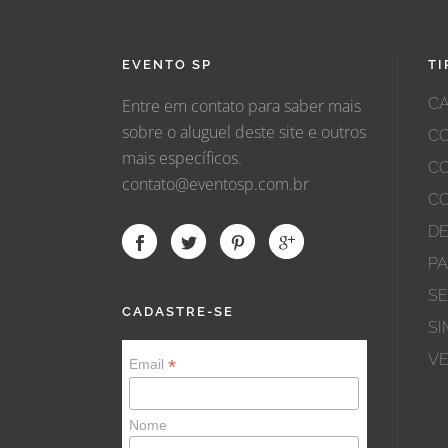
EVENTO SP
TI
C
Entre em contato para saber mais
sobre o aluguel deste site e outros
C
mais específicos.
C
contato@eventosp.com.br
C
D
PA
SE
CADASTRE-SE
SI
VE
*
Email
Nome