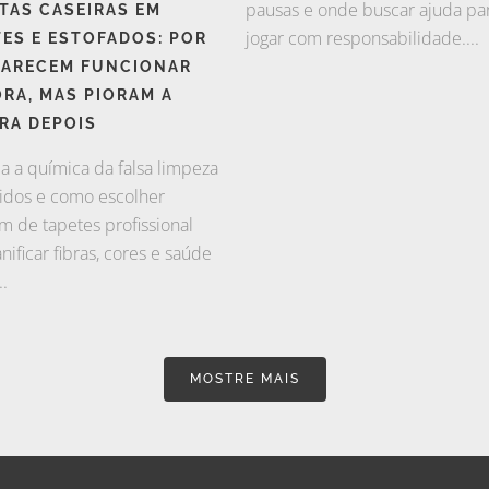
pausas e onde buscar ajuda pa
TAS CASEIRAS EM
jogar com responsabilidade....
ES E ESTOFADOS: POR
PARECEM FUNCIONAR
RA, MAS PIORAM A
RA DEPOIS
a a química da falsa limpeza
idos e como escolher
m de tapetes profissional
ificar fibras, cores e saúde
..
MOSTRE MAIS