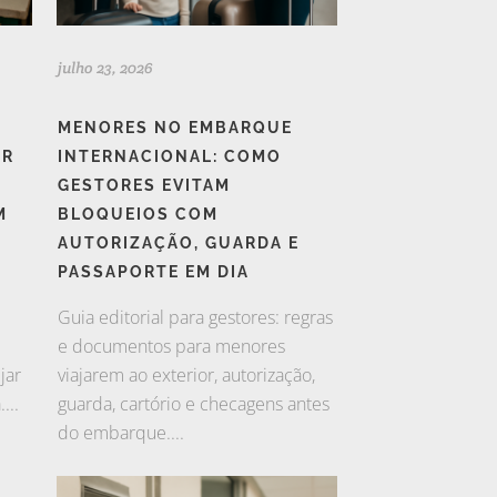
julho 23, 2026
MENORES NO EMBARQUE
AR
INTERNACIONAL: COMO
GESTORES EVITAM
M
BLOQUEIOS COM
AUTORIZAÇÃO, GUARDA E
PASSAPORTE EM DIA
Guia editorial para gestores: regras
e documentos para menores
jar
viajarem ao exterior, autorização,
...
guarda, cartório e checagens antes
do embarque....