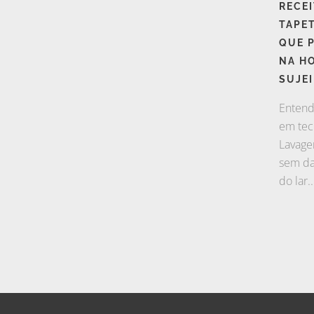
RECEI
TAPET
QUE 
NA HO
SUJEI
Entend
em tec
Lavage
sem dan
do lar..