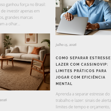
oso ganhou força no Brasil:
 de investir apenas em
os, grandes marcas
m a olhar...
julho 15, 2026
COMO SEPARAR ESTRESSE
LAZER COM CASSINOVIP:
LIMITES PRÁTICOS PARA
JOGAR COM EFICIÊNCIA
MENTAL
Aprenda a separar estresse do
 2026
trabalho e lazer: sinais de alerta
limites de tempo e orçamento,