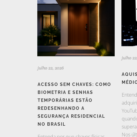
julho 22
julho 22, 2026
AQUI
MÉDI
ACESSO SEM CHAVES: COMO
BIOMETRIA E SENHAS
Entend
TEMPORÁRIAS ESTÃO
adquir
REDESENHANDO A
YouTub
SEGURANÇA RESIDENCIAL
quando
NO BRASIL
supera
Nos úl
Entenda por que chaves físicas